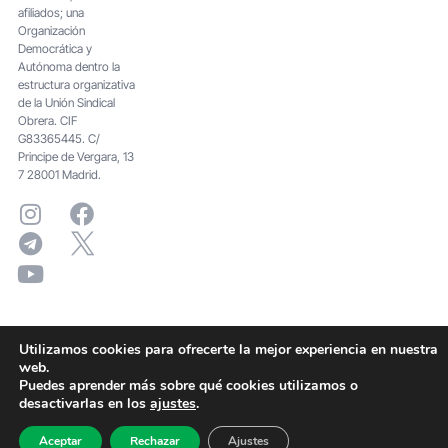
afiliados; una
Organización
Democrática y
Autónoma dentro la
estructura organizativa
de la Unión Sindical
Obrera. CIF
G83365445. C/
Principe de Vergara, 13
7 28001 Madrid.
Utilizamos cookies para ofrecerte la mejor experiencia en nuestra
web.
Puedes aprender más sobre qué cookies utilizamos o
desactivarlas en los
ajustes
.
Aceptar
Rechazar
Ajustes