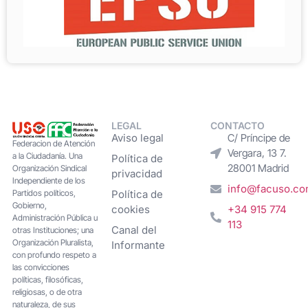
LEGAL
CONTACTO
Aviso legal
C/ Príncipe de
Federacion de Atención
Vergara, 13 7.
a la Ciudadanía. Una
Política de
28001 Madrid
Organización Sindical
privacidad
Independiente de los
info@facuso.c
Partidos políticos,
Política de
Gobierno,
cookies
+34 915 774
Administración Pública u
113
Canal del
otras Instituciones; una
Organización Pluralista,
Informante
con profundo respeto a
las convicciones
políticas, filosóficas,
religiosas, o de otra
naturaleza, de sus