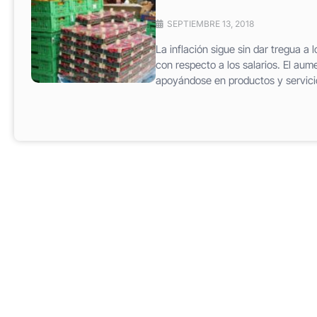
SEPTIEMBRE 13, 2018
La inflación sigue sin dar tregua a
con respecto a los salarios. El aum
apoyándose en productos y servicio