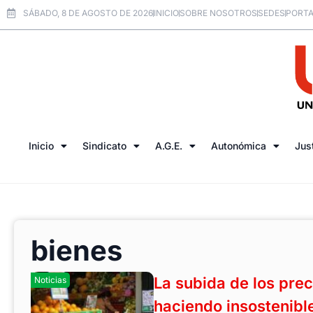
SÁBADO, 8 DE AGOSTO DE 2026
INICIO
SOBRE NOSOTROS
SEDES
PORTA
Inicio
Sindicato
A.G.E.
Autonómica
Jus
bienes
La subida de los prec
Noticias
haciendo insostenible