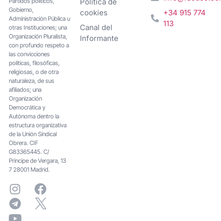
Partidos políticos,
Política de
Gobierno,
cookies
+34 915 774
Administración Pública u
113
Canal del
otras Instituciones; una
Organización Pluralista,
Informante
con profundo respeto a
las convicciones
políticas, filosóficas,
religiosas, o de otra
naturaleza, de sus
afiliados; una
Organización
Democrática y
Autónoma dentro la
estructura organizativa
de la Unión Sindical
Obrera. CIF
G83365445. C/
Principe de Vergara, 13
7 28001 Madrid.