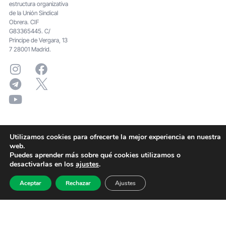
estructura organizativa
de la Unión Sindical
Obrera. CIF
G83365445. C/
Principe de Vergara, 13
7 28001 Madrid.
Utilizamos cookies para ofrecerte la mejor experiencia en nuestra
web.
Puedes aprender más sobre qué cookies utilizamos o
desactivarlas en los
ajustes
.
Aceptar
Rechazar
Ajustes