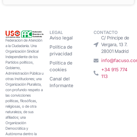
LEGAL
CONTACTO
Aviso legal
C/ Príncipe de
Federacion de Atención
Vergara, 13 7.
a la Ciudadanía. Una
Política de
28001 Madrid
Organización Sindical
privacidad
Independiente de los
info@facuso.c
Partidos políticos,
Política de
Gobierno,
cookies
+34 915 774
Administración Pública u
113
Canal del
otras Instituciones; una
Organización Pluralista,
Informante
con profundo respeto a
las convicciones
políticas, filosóficas,
religiosas, o de otra
naturaleza, de sus
afiliados; una
Organización
Democrática y
Autónoma dentro la