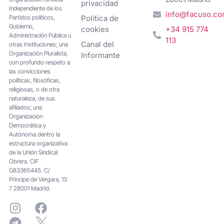
privacidad
Independiente de los
info@facuso.c
Partidos políticos,
Política de
Gobierno,
cookies
+34 915 774
Administración Pública u
113
Canal del
otras Instituciones; una
Organización Pluralista,
Informante
con profundo respeto a
las convicciones
políticas, filosóficas,
religiosas, o de otra
naturaleza, de sus
afiliados; una
Organización
Democrática y
Autónoma dentro la
estructura organizativa
de la Unión Sindical
Obrera. CIF
G83365445. C/
Principe de Vergara, 13
7 28001 Madrid.