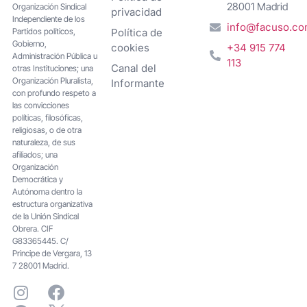
28001 Madrid
Organización Sindical
privacidad
Independiente de los
info@facuso.c
Partidos políticos,
Política de
Gobierno,
cookies
+34 915 774
Administración Pública u
113
Canal del
otras Instituciones; una
Organización Pluralista,
Informante
con profundo respeto a
las convicciones
políticas, filosóficas,
religiosas, o de otra
naturaleza, de sus
afiliados; una
Organización
Democrática y
Autónoma dentro la
estructura organizativa
de la Unión Sindical
Obrera. CIF
G83365445. C/
Principe de Vergara, 13
7 28001 Madrid.