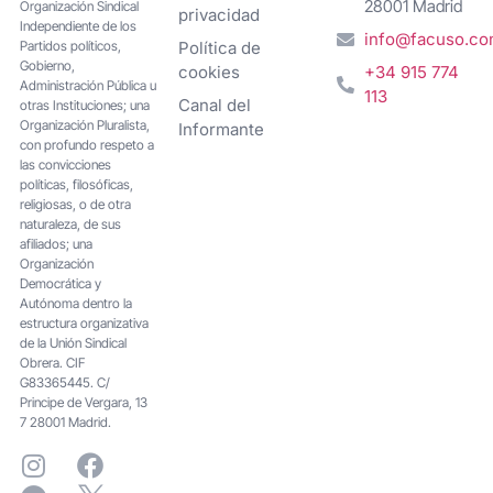
28001 Madrid
Organización Sindical
privacidad
Independiente de los
info@facuso.c
Partidos políticos,
Política de
Gobierno,
cookies
+34 915 774
Administración Pública u
113
Canal del
otras Instituciones; una
Organización Pluralista,
Informante
con profundo respeto a
las convicciones
políticas, filosóficas,
religiosas, o de otra
naturaleza, de sus
afiliados; una
Organización
Democrática y
Autónoma dentro la
estructura organizativa
de la Unión Sindical
Obrera. CIF
G83365445. C/
Principe de Vergara, 13
7 28001 Madrid.