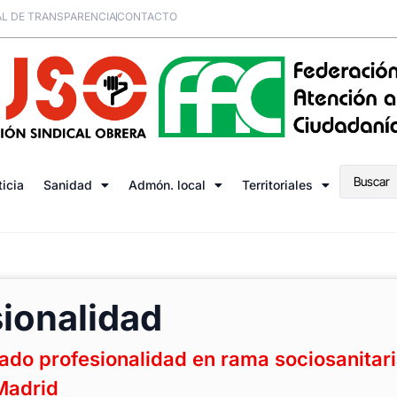
L DE TRANSPARENCIA
CONTACTO
ticia
Sanidad
Admón. local
Territoriales
sionalidad
cado profesionalidad en rama sociosanitar
Madrid