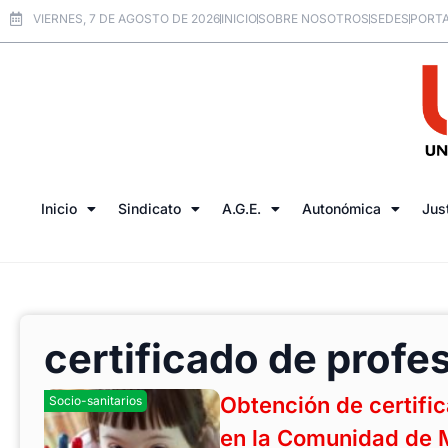
VIERNES, 7 DE AGOSTO DE 2026
INICIO
SOBRE NOSOTROS
SEDES
PORTA
Inicio
Sindicato
A.G.E.
Autonómica
Jus
certificado de profe
Obtención de certifi
Socio-sanitarios
en la Comunidad de 