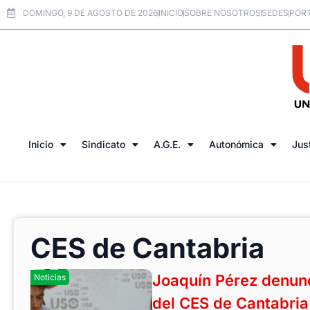
DOMINGO, 9 DE AGOSTO DE 2026
INICIO
SOBRE NOSOTROS
SEDES
PORT
Inicio
Sindicato
A.G.E.
Autonómica
Jus
CES de Cantabria
Joaquín Pérez denunc
Noticias
del CES de Cantabria