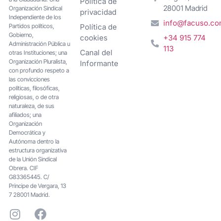
Política de
28001 Madrid
Organización Sindical
privacidad
Independiente de los
info@facuso.c
Partidos políticos,
Política de
Gobierno,
cookies
+34 915 774
Administración Pública u
113
Canal del
otras Instituciones; una
Organización Pluralista,
Informante
con profundo respeto a
las convicciones
políticas, filosóficas,
religiosas, o de otra
naturaleza, de sus
afiliados; una
Organización
Democrática y
Autónoma dentro la
estructura organizativa
de la Unión Sindical
Obrera. CIF
G83365445. C/
Principe de Vergara, 13
7 28001 Madrid.