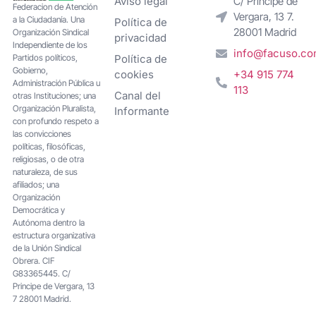
Aviso legal
C/ Príncipe de
Federacion de Atención
Vergara, 13 7.
a la Ciudadanía. Una
Política de
28001 Madrid
Organización Sindical
privacidad
Independiente de los
info@facuso.c
Partidos políticos,
Política de
Gobierno,
cookies
+34 915 774
Administración Pública u
113
Canal del
otras Instituciones; una
Organización Pluralista,
Informante
con profundo respeto a
las convicciones
políticas, filosóficas,
religiosas, o de otra
naturaleza, de sus
afiliados; una
Organización
Democrática y
Autónoma dentro la
estructura organizativa
de la Unión Sindical
Obrera. CIF
G83365445. C/
Principe de Vergara, 13
7 28001 Madrid.