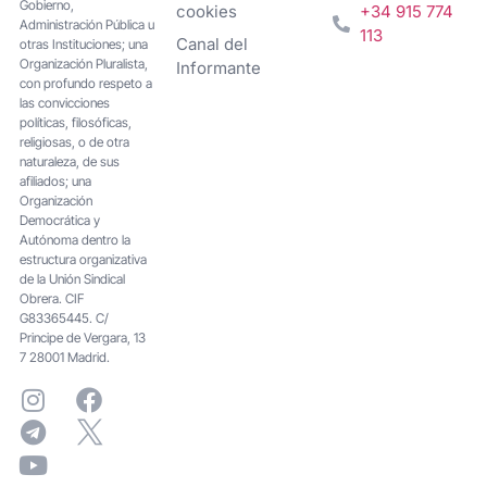
Gobierno,
cookies
+34 915 774
Administración Pública u
113
Canal del
otras Instituciones; una
Organización Pluralista,
Informante
con profundo respeto a
las convicciones
políticas, filosóficas,
religiosas, o de otra
naturaleza, de sus
afiliados; una
Organización
Democrática y
Autónoma dentro la
estructura organizativa
de la Unión Sindical
Obrera. CIF
G83365445. C/
Principe de Vergara, 13
7 28001 Madrid.