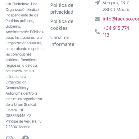
Vergara, 13 7.
a la Ciudadanía. Una
Política de
28001 Madrid
Organización Sindical
privacidad
Independiente de los
info@facuso.c
Partidos políticos,
Política de
Gobierno,
cookies
+34 915 774
Administración Pública u
113
Canal del
otras Instituciones; una
Organización Pluralista,
Informante
con profundo respeto a
las convicciones
políticas, filosóficas,
religiosas, o de otra
naturaleza, de sus
afiliados; una
Organización
Democrática y
Autónoma dentro la
estructura organizativa
de la Unión Sindical
Obrera. CIF
G83365445. C/
Principe de Vergara, 13
7 28001 Madrid.