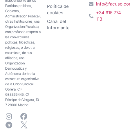
Independiente de los
info@facuso.c
Partidos políticos,
Política de
Gobierno,
cookies
+34 915 774
Administración Pública u
113
Canal del
otras Instituciones; una
Organización Pluralista,
Informante
con profundo respeto a
las convicciones
políticas, filosóficas,
religiosas, o de otra
naturaleza, de sus
afiliados; una
Organización
Democrática y
Autónoma dentro la
estructura organizativa
de la Unión Sindical
Obrera. CIF
G83365445. C/
Principe de Vergara, 13
7 28001 Madrid.