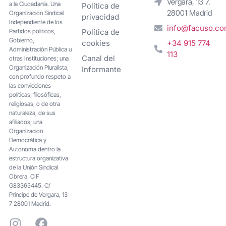
Vergara, 13 7.
a la Ciudadanía. Una
Política de
28001 Madrid
Organización Sindical
privacidad
Independiente de los
info@facuso.c
Partidos políticos,
Política de
Gobierno,
cookies
+34 915 774
Administración Pública u
113
Canal del
otras Instituciones; una
Organización Pluralista,
Informante
con profundo respeto a
las convicciones
políticas, filosóficas,
religiosas, o de otra
naturaleza, de sus
afiliados; una
Organización
Democrática y
Autónoma dentro la
estructura organizativa
de la Unión Sindical
Obrera. CIF
G83365445. C/
Principe de Vergara, 13
7 28001 Madrid.