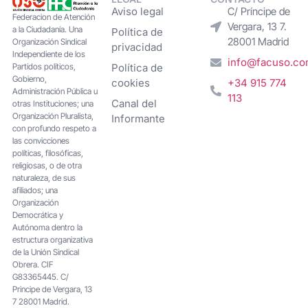
Aviso legal
C/ Príncipe de
Federacion de Atención
Vergara, 13 7.
a la Ciudadanía. Una
Política de
28001 Madrid
Organización Sindical
privacidad
Independiente de los
info@facuso.c
Partidos políticos,
Política de
Gobierno,
cookies
+34 915 774
Administración Pública u
113
Canal del
otras Instituciones; una
Organización Pluralista,
Informante
con profundo respeto a
las convicciones
políticas, filosóficas,
religiosas, o de otra
naturaleza, de sus
afiliados; una
Organización
Democrática y
Autónoma dentro la
estructura organizativa
de la Unión Sindical
Obrera. CIF
G83365445. C/
Principe de Vergara, 13
7 28001 Madrid.