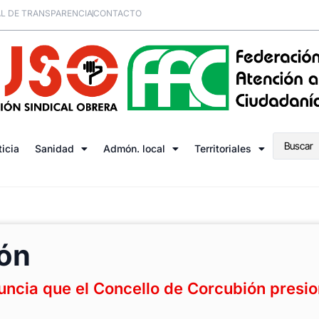
L DE TRANSPARENCIA
CONTACTO
ticia
Sanidad
Admón. local
Territoriales
ión
ncia que el Concello de Corcubión presi