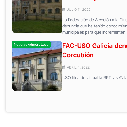
JULIO 11, 2022
La Federación de Atención a la Ci
denuncia que ha tenido conocimient
municipales para que incrementen 
FAC-USO Galicia denu
Noticias Admón. Local
Corcubión
ABRIL 4, 2022
USO tilda de virtual la RPT y señ