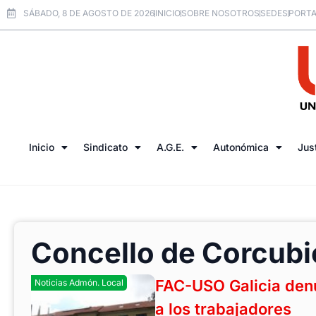
SÁBADO, 8 DE AGOSTO DE 2026
INICIO
SOBRE NOSOTROS
SEDES
PORTA
Inicio
Sindicato
A.G.E.
Autonómica
Jus
Concello de Corcub
FAC-USO Galicia denu
Noticias Admón. Local
a los trabajadores