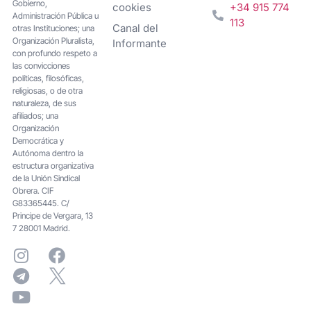
Gobierno,
cookies
+34 915 774
Administración Pública u
113
Canal del
otras Instituciones; una
Organización Pluralista,
Informante
con profundo respeto a
las convicciones
políticas, filosóficas,
religiosas, o de otra
naturaleza, de sus
afiliados; una
Organización
Democrática y
Autónoma dentro la
estructura organizativa
de la Unión Sindical
Obrera. CIF
G83365445. C/
Principe de Vergara, 13
7 28001 Madrid.