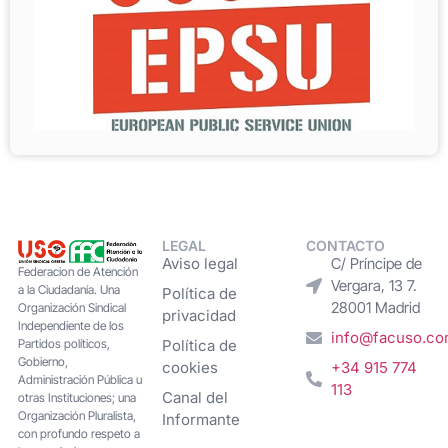
LEGAL
CONTACTO
Aviso legal
C/ Príncipe de
Federacion de Atención
Vergara, 13 7.
a la Ciudadanía. Una
Política de
28001 Madrid
Organización Sindical
privacidad
Independiente de los
info@facuso.c
Partidos políticos,
Política de
Gobierno,
cookies
+34 915 774
Administración Pública u
113
Canal del
otras Instituciones; una
Organización Pluralista,
Informante
con profundo respeto a