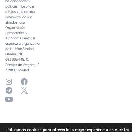
las convicciones
políticas, filosóficas,
religiosas, o de otra
naturaleza, de sus
afiliados; una
Organización
Democrática y
Autónoma dentro la
estructura organizativa
de la Unión Sindical
Obrera. CIF
G83365445. C/
Principe de Vergara, 13
7 28001 Madrid.
Utilizamos cookies para ofrecerte la mejor experiencia en nuestra