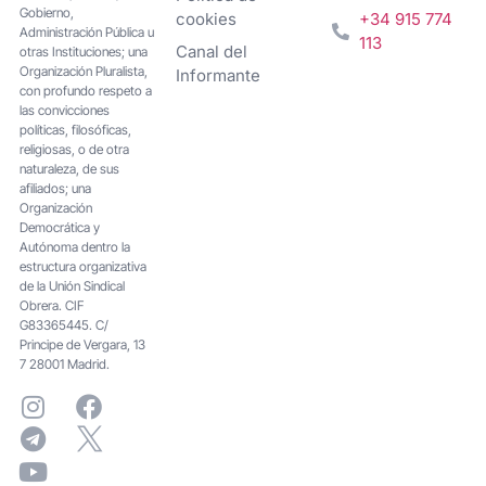
Gobierno,
cookies
+34 915 774
Administración Pública u
113
Canal del
otras Instituciones; una
Organización Pluralista,
Informante
con profundo respeto a
las convicciones
políticas, filosóficas,
religiosas, o de otra
naturaleza, de sus
afiliados; una
Organización
Democrática y
Autónoma dentro la
estructura organizativa
de la Unión Sindical
Obrera. CIF
G83365445. C/
Principe de Vergara, 13
7 28001 Madrid.