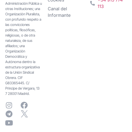
Administración Pública u
113
Canal del
otras Instituciones; una
Organización Pluralista,
Informante
con profundo respeto a
las convicciones
políticas, filosóficas,
religiosas, o de otra
naturaleza, de sus
afiliados; una
Organización
Democrática y
Autónoma dentro la
estructura organizativa
de la Unión Sindical
Obrera. CIF
G83365445. C/
Principe de Vergara, 13
7 28001 Madrid.