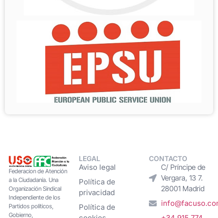
LEGAL
CONTACTO
Aviso legal
C/ Príncipe de
Federacion de Atención
Vergara, 13 7.
a la Ciudadanía. Una
Política de
28001 Madrid
Organización Sindical
privacidad
Independiente de los
info@facuso.c
Partidos políticos,
Política de
Gobierno,
cookies
+34 915 774