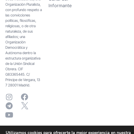
Organización Pluralista,
Informante
con profundo respeto a
las convicciones
políticas, filosóficas,
religiosas, o de otra
naturaleza, de sus
afiliados; una
Organización
Democrática y
Autónoma dentro la
estructura organizativa
de la Unión Sindical
Obrera. CIF
G83365445. C/
Principe de Vergara, 13
7 28001 Madrid.
Utilizamos cookies para ofrecerte la mejor experiencia en nuestra