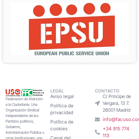
LEGAL
CONTACTO
Aviso legal
C/ Príncipe de
Federacion de Atención
Vergara, 13 7.
a la Ciudadanía. Una
Política de
28001 Madrid
Organización Sindical
privacidad
Independiente de los
info@facuso.c
Partidos políticos,
Política de
Gobierno,
cookies
+34 915 774
Administración Pública u
113
Canal del
otras Instituciones; una