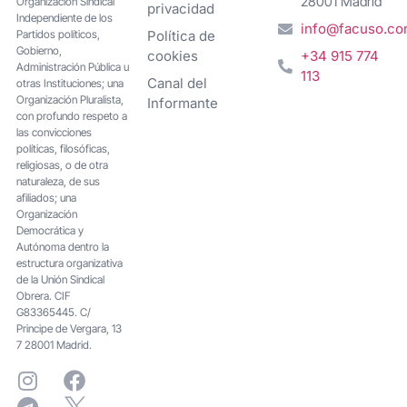
28001 Madrid
Organización Sindical
privacidad
Independiente de los
info@facuso.c
Partidos políticos,
Política de
Gobierno,
cookies
+34 915 774
Administración Pública u
113
Canal del
otras Instituciones; una
Organización Pluralista,
Informante
con profundo respeto a
las convicciones
políticas, filosóficas,
religiosas, o de otra
naturaleza, de sus
afiliados; una
Organización
Democrática y
Autónoma dentro la
estructura organizativa
de la Unión Sindical
Obrera. CIF
G83365445. C/
Principe de Vergara, 13
7 28001 Madrid.