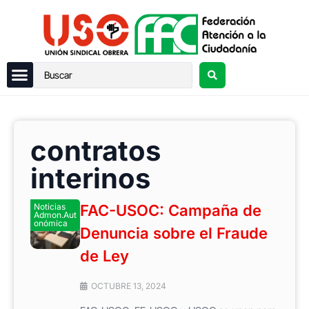
contratos
interinos
Noticias
FAC-USOC: Campaña de
Admon.Aut
onómica
Denuncia sobre el Fraude
de Ley
OCTUBRE 13, 2024