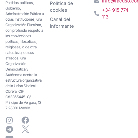
info@facuso.c
Partidos políticos,
Política de
Gobierno,
cookies
+34 915 774
Administración Pública u
113
Canal del
otras Instituciones; una
Organización Pluralista,
Informante
con profundo respeto a
las convicciones
políticas, filosóficas,
religiosas, o de otra
naturaleza, de sus
afiliados; una
Organización
Democrática y
Autónoma dentro la
estructura organizativa
de la Unión Sindical
Obrera. CIF
G83365445. C/
Principe de Vergara, 13
7 28001 Madrid.