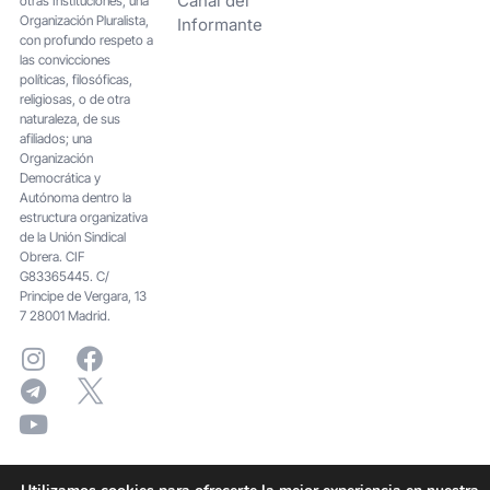
Canal del
otras Instituciones; una
Organización Pluralista,
Informante
con profundo respeto a
las convicciones
políticas, filosóficas,
religiosas, o de otra
naturaleza, de sus
afiliados; una
Organización
Democrática y
Autónoma dentro la
estructura organizativa
de la Unión Sindical
Obrera. CIF
G83365445. C/
Principe de Vergara, 13
7 28001 Madrid.