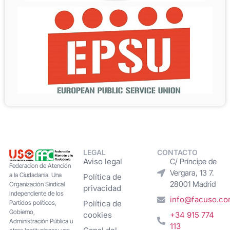
LEGAL
CONTACTO
Aviso legal
C/ Príncipe de
Federacion de Atención
Vergara, 13 7.
a la Ciudadanía. Una
Política de
28001 Madrid
Organización Sindical
privacidad
Independiente de los
info@facuso.c
Partidos políticos,
Política de
Gobierno,
cookies
+34 915 774
Administración Pública u
113