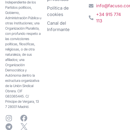
Independiente de los
info@facuso.c
Partidos políticos,
Política de
Gobierno,
cookies
+34 915 774
Administración Pública u
113
Canal del
otras Instituciones; una
Organización Pluralista,
Informante
con profundo respeto a
las convicciones
políticas, filosóficas,
religiosas, o de otra
naturaleza, de sus
afiliados; una
Organización
Democrática y
Autónoma dentro la
estructura organizativa
de la Unión Sindical
Obrera. CIF
G83365445. C/
Principe de Vergara, 13
7 28001 Madrid.