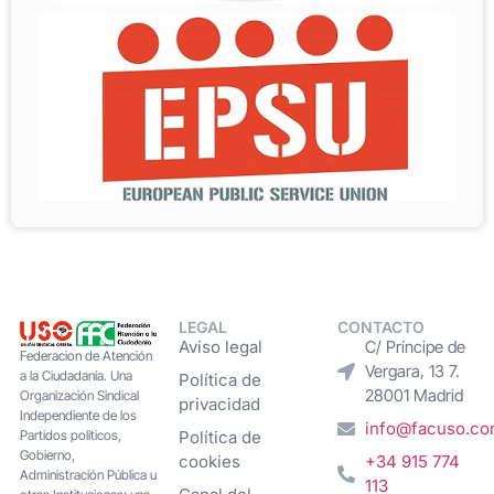
LEGAL
CONTACTO
Aviso legal
C/ Príncipe de
Federacion de Atención
Vergara, 13 7.
a la Ciudadanía. Una
Política de
28001 Madrid
Organización Sindical
privacidad
Independiente de los
info@facuso.c
Partidos políticos,
Política de
Gobierno,
cookies
+34 915 774
Administración Pública u
113