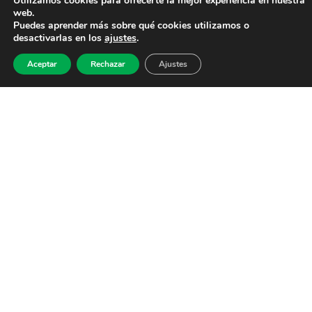
Utilizamos cookies para ofrecerte la mejor experiencia en nuestra
web.
Puedes aprender más sobre qué cookies utilizamos o
desactivarlas en los
ajustes
.
Aceptar
Rechazar
Ajustes