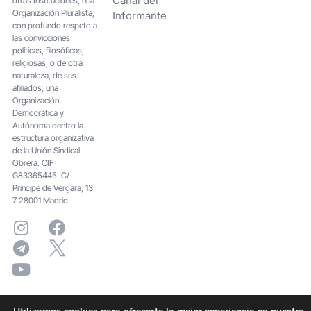
Canal del
otras Instituciones; una
Organización Pluralista,
Informante
con profundo respeto a
las convicciones
políticas, filosóficas,
religiosas, o de otra
naturaleza, de sus
afiliados; una
Organización
Democrática y
Autónoma dentro la
estructura organizativa
de la Unión Sindical
Obrera. CIF
G83365445. C/
Principe de Vergara, 13
7 28001 Madrid.