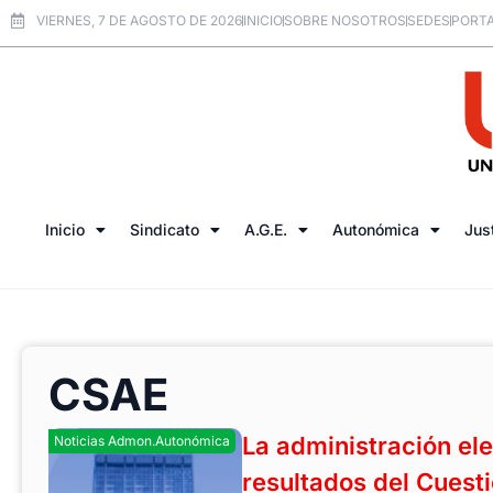
VIERNES, 7 DE AGOSTO DE 2026
INICIO
SOBRE NOSOTROS
SEDES
PORTA
Inicio
Sindicato
A.G.E.
Autonómica
Jus
CSAE
La administración el
Noticias Admon.Autonómica
resultados del Cuest