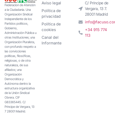
Aviso legal
C/ Príncipe de
Federacion de Atención
Vergara, 13 7.
a la Ciudadanía. Una
Política de
28001 Madrid
Organización Sindical
privacidad
Independiente de los
info@facuso.c
Partidos políticos,
Política de
Gobierno,
cookies
+34 915 774
Administración Pública u
113
Canal del
otras Instituciones; una
Organización Pluralista,
Informante
con profundo respeto a
las convicciones
políticas, filosóficas,
religiosas, o de otra
naturaleza, de sus
afiliados; una
Organización
Democrática y
Autónoma dentro la
estructura organizativa
de la Unión Sindical
Obrera. CIF
G83365445. C/
Principe de Vergara, 13
7 28001 Madrid.