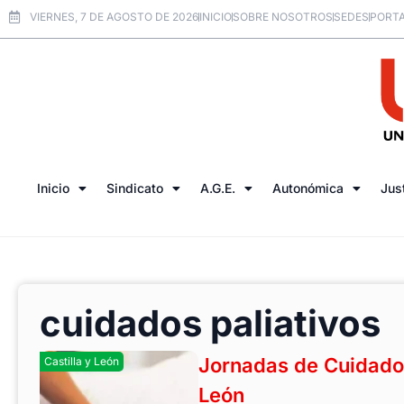
VIERNES, 7 DE AGOSTO DE 2026
INICIO
SOBRE NOSOTROS
SEDES
PORTA
Inicio
Sindicato
A.G.E.
Autonómica
Jus
cuidados paliativos
Jornadas de Cuidados
Castilla y León
León