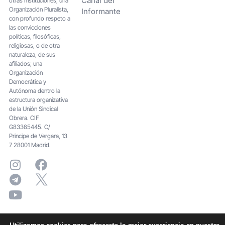
Canal del
otras Instituciones; una
Organización Pluralista,
Informante
con profundo respeto a
las convicciones
políticas, filosóficas,
religiosas, o de otra
naturaleza, de sus
afiliados; una
Organización
Democrática y
Autónoma dentro la
estructura organizativa
de la Unión Sindical
Obrera. CIF
G83365445. C/
Principe de Vergara, 13
7 28001 Madrid.