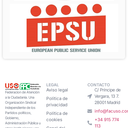
LEGAL
CONTACTO
Aviso legal
C/ Príncipe de
Federacion de Atención
Vergara, 13 7.
a la Ciudadanía. Una
Política de
28001 Madrid
Organización Sindical
privacidad
Independiente de los
info@facuso.c
Partidos políticos,
Política de
Gobierno,
cookies
+34 915 774
Administración Pública u
113