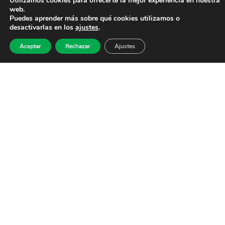
Utilizamos cookies para ofrecerte la mejor experiencia en nuestra
web.
Puedes aprender más sobre qué cookies utilizamos o
desactivarlas en los
ajustes
.
Aceptar
Rechazar
Ajustes