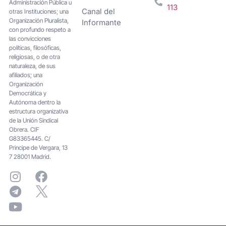
Administración Pública u
113
Canal del
otras Instituciones; una
Organización Pluralista,
Informante
con profundo respeto a
las convicciones
políticas, filosóficas,
religiosas, o de otra
naturaleza, de sus
afiliados; una
Organización
Democrática y
Autónoma dentro la
estructura organizativa
de la Unión Sindical
Obrera. CIF
G83365445. C/
Principe de Vergara, 13
7 28001 Madrid.