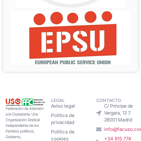
LEGAL
CONTACTO
Aviso legal
C/ Príncipe de
Federacion de Atención
Vergara, 13 7.
a la Ciudadanía. Una
Política de
28001 Madrid
Organización Sindical
privacidad
Independiente de los
info@facuso.c
Partidos políticos,
Política de
Gobierno,
cookies
+34 915 774