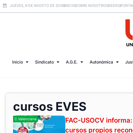
JUEVES, 6 DE AGOSTO DE 2026
INICIO
SOBRE NOSOTROS
SEDES
PORTA
Inicio
Sindicato
A.G.E.
Autonómica
Jus
cursos EVES
FAC-USOCV informa: A
C.Valenciana
cursos propios recon