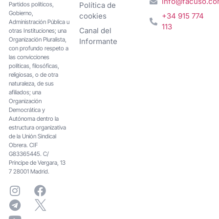
info@facuso.c
Partidos políticos,
Política de
Gobierno,
cookies
+34 915 774
Administración Pública u
113
Canal del
otras Instituciones; una
Organización Pluralista,
Informante
con profundo respeto a
las convicciones
políticas, filosóficas,
religiosas, o de otra
naturaleza, de sus
afiliados; una
Organización
Democrática y
Autónoma dentro la
estructura organizativa
de la Unión Sindical
Obrera. CIF
G83365445. C/
Principe de Vergara, 13
7 28001 Madrid.