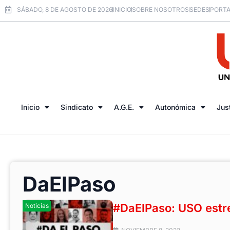
SÁBADO, 8 DE AGOSTO DE 2026
INICIO
SOBRE NOSOTROS
SEDES
PORTA
Inicio
Sindicato
A.G.E.
Autonómica
Jus
DaElPaso
#DaElPaso: USO estre
Noticias