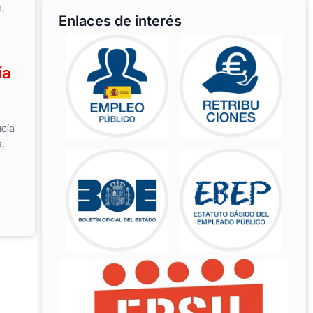
a,
Enlaces de interés
ía
ucía
a,