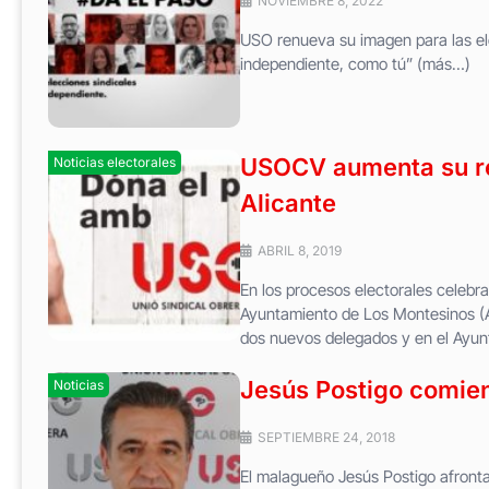
NOVIEMBRE 8, 2022
USO renueva su imagen para las ele
independiente, como tú” (más…)
USOCV aumenta su re
Noticias electorales
Alicante
ABRIL 8, 2019
En los procesos electorales celeb
Ayuntamiento de Los Montesinos (A
dos nuevos delegados y en el Ayunta
Jesús Postigo comien
Noticias
SEPTIEMBRE 24, 2018
El malagueño Jesús Postigo afronta