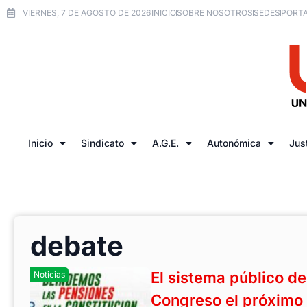
VIERNES, 7 DE AGOSTO DE 2026
INICIO
SOBRE NOSOTROS
SEDES
PORTA
Inicio
Sindicato
A.G.E.
Autonómica
Jus
debate
El sistema público de
Noticias
Congreso el próximo 