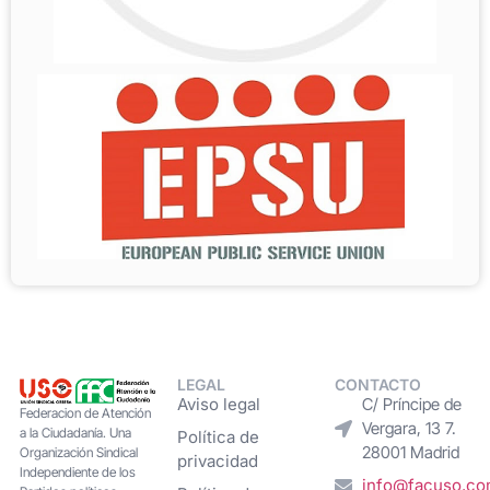
LEGAL
CONTACTO
Aviso legal
C/ Príncipe de
Federacion de Atención
Vergara, 13 7.
a la Ciudadanía. Una
Política de
28001 Madrid
Organización Sindical
privacidad
Independiente de los
info@facuso.c