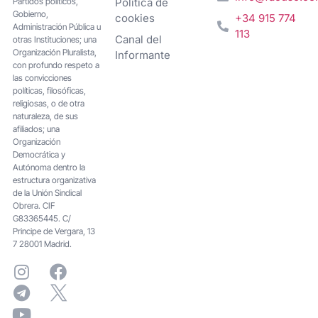
Partidos políticos,
Política de
Gobierno,
cookies
+34 915 774
Administración Pública u
113
Canal del
otras Instituciones; una
Organización Pluralista,
Informante
con profundo respeto a
las convicciones
políticas, filosóficas,
religiosas, o de otra
naturaleza, de sus
afiliados; una
Organización
Democrática y
Autónoma dentro la
estructura organizativa
de la Unión Sindical
Obrera. CIF
G83365445. C/
Principe de Vergara, 13
7 28001 Madrid.