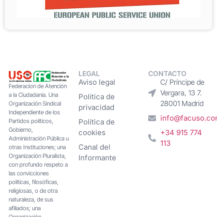
LEGAL
CONTACTO
Aviso legal
C/ Príncipe de
Federacion de Atención
Vergara, 13 7.
a la Ciudadanía. Una
Política de
28001 Madrid
Organización Sindical
privacidad
Independiente de los
info@facuso.c
Partidos políticos,
Política de
Gobierno,
cookies
+34 915 774
Administración Pública u
113
Canal del
otras Instituciones; una
Organización Pluralista,
Informante
con profundo respeto a
las convicciones
políticas, filosóficas,
religiosas, o de otra
naturaleza, de sus
afiliados; una
Organización