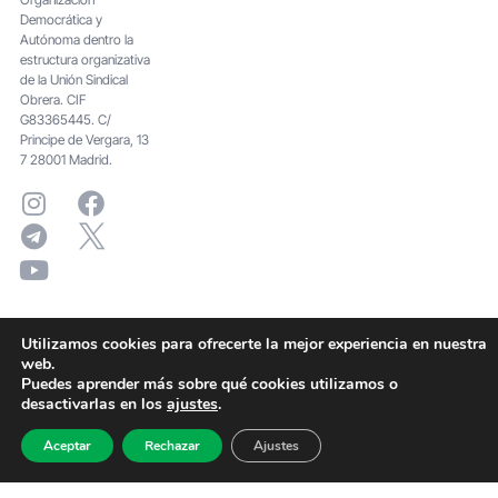
Democrática y
Autónoma dentro la
estructura organizativa
de la Unión Sindical
Obrera. CIF
G83365445. C/
Principe de Vergara, 13
7 28001 Madrid.
Utilizamos cookies para ofrecerte la mejor experiencia en nuestra
web.
Puedes aprender más sobre qué cookies utilizamos o
desactivarlas en los
ajustes
.
Aceptar
Rechazar
Ajustes