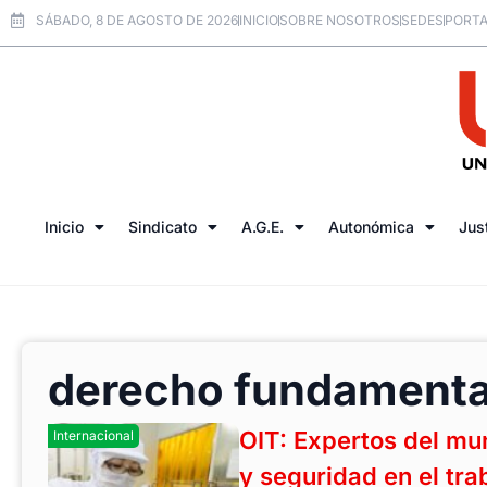
SÁBADO, 8 DE AGOSTO DE 2026
INICIO
SOBRE NOSOTROS
SEDES
PORTA
Inicio
Sindicato
A.G.E.
Autonómica
Jus
derecho fundamenta
OIT: Expertos del mu
Internacional
y seguridad en el tr