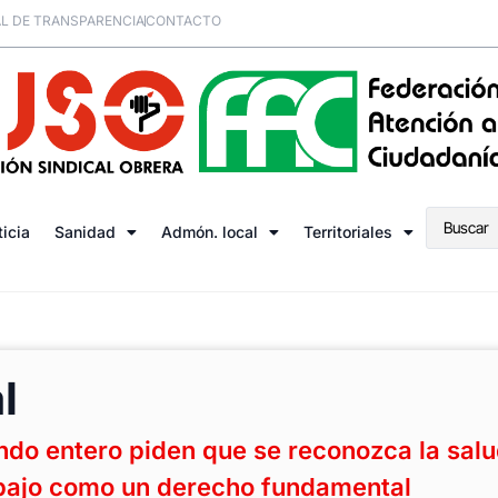
L DE TRANSPARENCIA
CONTACTO
ticia
Sanidad
Admón. local
Territoriales
l
ndo entero piden que se reconozca la sal
abajo como un derecho fundamental