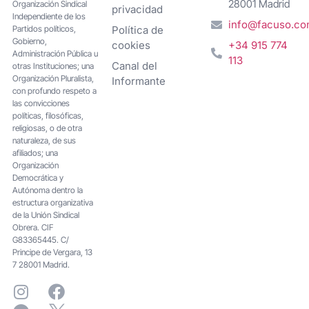
28001 Madrid
Organización Sindical
privacidad
Independiente de los
info@facuso.c
Partidos políticos,
Política de
Gobierno,
cookies
+34 915 774
Administración Pública u
113
Canal del
otras Instituciones; una
Organización Pluralista,
Informante
con profundo respeto a
las convicciones
políticas, filosóficas,
religiosas, o de otra
naturaleza, de sus
afiliados; una
Organización
Democrática y
Autónoma dentro la
estructura organizativa
de la Unión Sindical
Obrera. CIF
G83365445. C/
Principe de Vergara, 13
7 28001 Madrid.