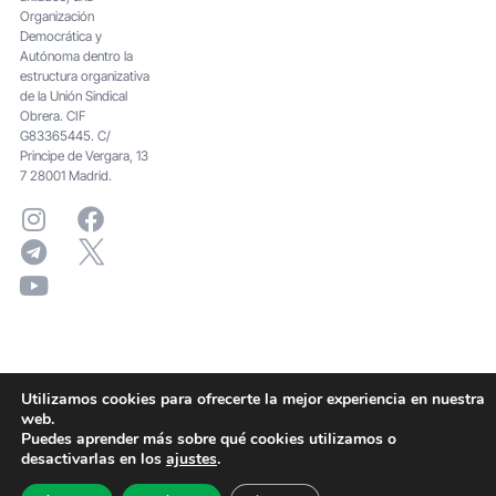
Organización
Democrática y
Autónoma dentro la
estructura organizativa
de la Unión Sindical
Obrera. CIF
G83365445. C/
Principe de Vergara, 13
7 28001 Madrid.
Utilizamos cookies para ofrecerte la mejor experiencia en nuestra
web.
Puedes aprender más sobre qué cookies utilizamos o
desactivarlas en los
ajustes
.