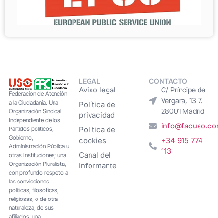
LEGAL
CONTACTO
Aviso legal
C/ Príncipe de
Federacion de Atención
Vergara, 13 7.
a la Ciudadanía. Una
Política de
28001 Madrid
Organización Sindical
privacidad
Independiente de los
info@facuso.c
Partidos políticos,
Política de
Gobierno,
cookies
+34 915 774
Administración Pública u
113
Canal del
otras Instituciones; una
Organización Pluralista,
Informante
con profundo respeto a
las convicciones
políticas, filosóficas,
religiosas, o de otra
naturaleza, de sus
afiliados; una