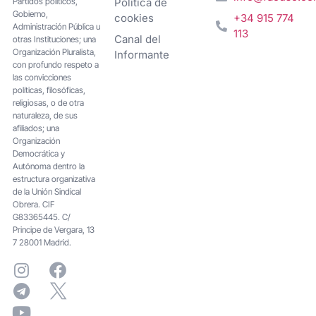
Partidos políticos,
Política de
Gobierno,
cookies
+34 915 774
Administración Pública u
113
Canal del
otras Instituciones; una
Organización Pluralista,
Informante
con profundo respeto a
las convicciones
políticas, filosóficas,
religiosas, o de otra
naturaleza, de sus
afiliados; una
Organización
Democrática y
Autónoma dentro la
estructura organizativa
de la Unión Sindical
Obrera. CIF
G83365445. C/
Principe de Vergara, 13
7 28001 Madrid.