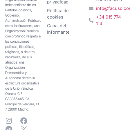
privacidad
Independiente de los
info@facuso.c
Partidos políticos,
Política de
Gobierno,
cookies
+34 915 774
Administración Pública u
113
Canal del
otras Instituciones; una
Organización Pluralista,
Informante
con profundo respeto a
las convicciones
políticas, filosóficas,
religiosas, o de otra
naturaleza, de sus
afiliados; una
Organización
Democrática y
Autónoma dentro la
estructura organizativa
de la Unión Sindical
Obrera. CIF
G83365445. C/
Principe de Vergara, 13
7 28001 Madrid.