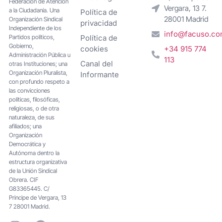
Federacion de Atención
Vergara, 13 7.
a la Ciudadanía. Una
Política de
28001 Madrid
Organización Sindical
privacidad
Independiente de los
info@facuso.c
Partidos políticos,
Política de
Gobierno,
cookies
+34 915 774
Administración Pública u
113
Canal del
otras Instituciones; una
Organización Pluralista,
Informante
con profundo respeto a
las convicciones
políticas, filosóficas,
religiosas, o de otra
naturaleza, de sus
afiliados; una
Organización
Democrática y
Autónoma dentro la
estructura organizativa
de la Unión Sindical
Obrera. CIF
G83365445. C/
Principe de Vergara, 13
7 28001 Madrid.