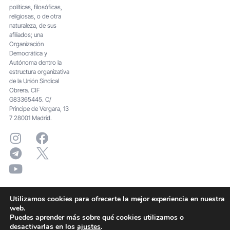
políticas, filosóficas,
religiosas, o de otra
naturaleza, de sus
afiliados; una
Organización
Democrática y
Autónoma dentro la
estructura organizativa
de la Unión Sindical
Obrera. CIF
G83365445. C/
Principe de Vergara, 13
7 28001 Madrid.
Utilizamos cookies para ofrecerte la mejor experiencia en nuestra
web.
Puedes aprender más sobre qué cookies utilizamos o
desactivarlas en los
ajustes
.