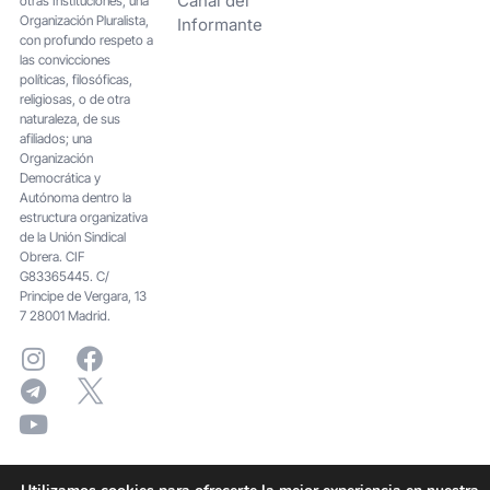
Canal del
otras Instituciones; una
Organización Pluralista,
Informante
con profundo respeto a
las convicciones
políticas, filosóficas,
religiosas, o de otra
naturaleza, de sus
afiliados; una
Organización
Democrática y
Autónoma dentro la
estructura organizativa
de la Unión Sindical
Obrera. CIF
G83365445. C/
Principe de Vergara, 13
7 28001 Madrid.