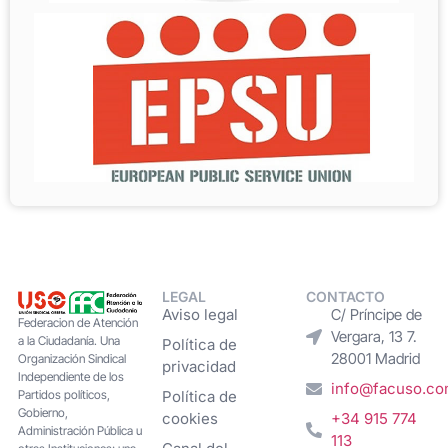
LEGAL
CONTACTO
Aviso legal
C/ Príncipe de
Federacion de Atención
Vergara, 13 7.
a la Ciudadanía. Una
Política de
28001 Madrid
Organización Sindical
privacidad
Independiente de los
info@facuso.c
Partidos políticos,
Política de
Gobierno,
cookies
+34 915 774
Administración Pública u
113