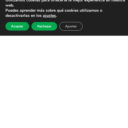
Utilizamos cookies para ofrecerte la mejor experiencia en nuestra
web.
Puedes aprender más sobre qué cookies utilizamos o
desactivarlas en los
ajustes
.
Aceptar
Rechazar
Ajustes