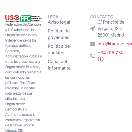
LEGAL
CONTACTO
Aviso legal
C/ Príncipe de
Federacion de Atención
Vergara, 13 7.
a la Ciudadanía. Una
Política de
28001 Madrid
Organización Sindical
privacidad
Independiente de los
info@facuso.c
Partidos políticos,
Política de
Gobierno,
cookies
+34 915 774
Administración Pública u
113
Canal del
otras Instituciones; una
Organización Pluralista,
Informante
con profundo respeto a
las convicciones
políticas, filosóficas,
religiosas, o de otra
naturaleza, de sus
afiliados; una
Organización
Democrática y
Autónoma dentro la
estructura organizativa
de la Unión Sindical
Obrera. CIF