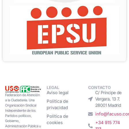
LEGAL
CONTACTO
Aviso legal
C/ Príncipe de
Federacion de Atención
Vergara, 13 7.
a la Ciudadanía. Una
Política de
28001 Madrid
Organización Sindical
privacidad
Independiente de los
info@facuso.c
Partidos políticos,
Política de
Gobierno,
cookies
+34 915 774
Administración Pública u
113