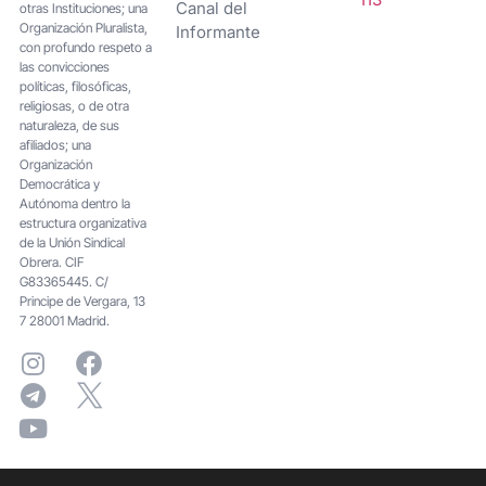
Canal del
otras Instituciones; una
Organización Pluralista,
Informante
con profundo respeto a
las convicciones
políticas, filosóficas,
religiosas, o de otra
naturaleza, de sus
afiliados; una
Organización
Democrática y
Autónoma dentro la
estructura organizativa
de la Unión Sindical
Obrera. CIF
G83365445. C/
Principe de Vergara, 13
7 28001 Madrid.