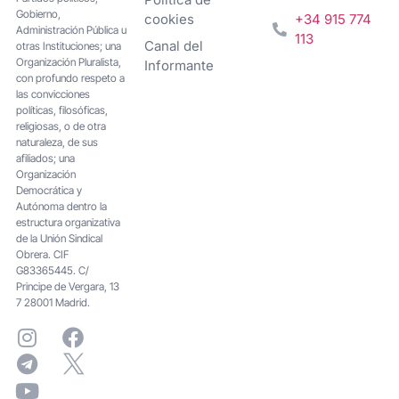
Gobierno,
cookies
+34 915 774
Administración Pública u
113
Canal del
otras Instituciones; una
Organización Pluralista,
Informante
con profundo respeto a
las convicciones
políticas, filosóficas,
religiosas, o de otra
naturaleza, de sus
afiliados; una
Organización
Democrática y
Autónoma dentro la
estructura organizativa
de la Unión Sindical
Obrera. CIF
G83365445. C/
Principe de Vergara, 13
7 28001 Madrid.