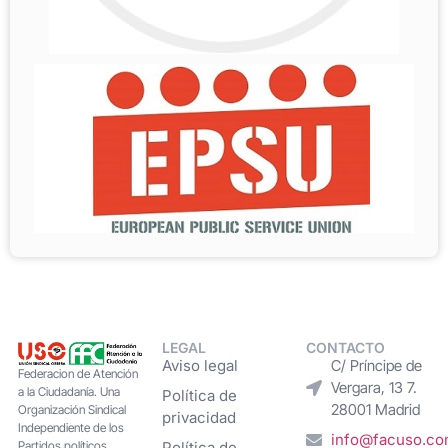
LEGAL
CONTACTO
Aviso legal
C/ Príncipe de
Federacion de Atención
Vergara, 13 7.
a la Ciudadanía. Una
Política de
28001 Madrid
Organización Sindical
privacidad
Independiente de los
info@facuso.c
Partidos políticos,
Política de