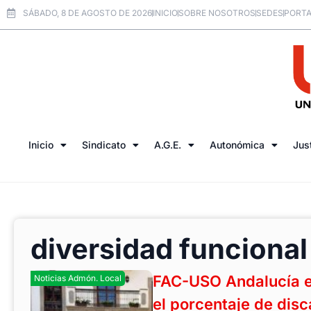
SÁBADO, 8 DE AGOSTO DE 2026
INICIO
SOBRE NOSOTROS
SEDES
PORTA
Inicio
Sindicato
A.G.E.
Autonómica
Jus
diversidad funcional
FAC-USO Andalucía e
Noticias Admón. Local
el porcentaje de dis